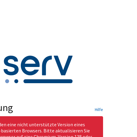
ung
Hilfe
den eine nicht unterstützte Version eines
asierten Browsers. Bitte aktualisieren Sie
rowser auf eine Chromium-Version 138 oder